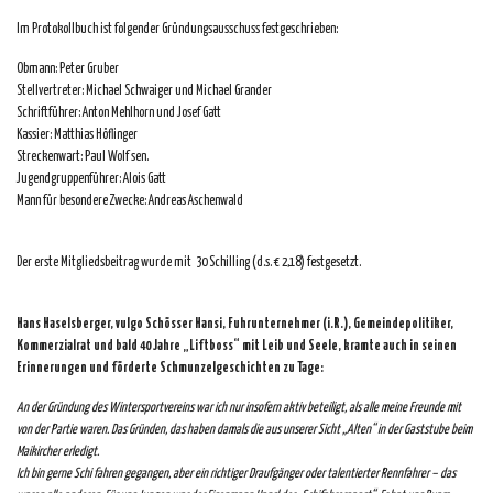
Im Protokollbuch ist folgender Gründungsausschuss festgeschrieben:
Obmann: Peter Gruber
Stellvertreter: Michael Schwaiger und Michael Grander
Schriftführer: Anton Mehlhorn und Josef Gatt
Kassier: Matthias Höflinger
Streckenwart: Paul Wolf sen.
Jugendgruppenführer: Alois Gatt
Mann für besondere Zwecke: Andreas Aschenwald
Der erste Mitgliedsbeitrag wurde mit 30 Schilling (d.s. € 2,18) festgesetzt.
Hans Haselsberger, vulgo Schösser Hansi, Fuhrunternehmer (i.R.), Gemeindepolitiker,
Kommerzialrat und bald 40 Jahre „Liftboss“ mit Leib und Seele, kramte auch in seinen
Erinnerungen und förderte Schmunzelgeschichten zu Tage:
An der Gründung des Wintersportvereins war ich nur insofern aktiv beteiligt, als alle meine Freunde mit
von der Partie waren. Das Gründen, das haben damals die aus unserer Sicht „Alten“ in der Gaststube beim
Maikircher erledigt.
Ich bin gerne Schi fahren gegangen, aber ein richtiger Draufgänger oder talentierter Rennfahrer – das