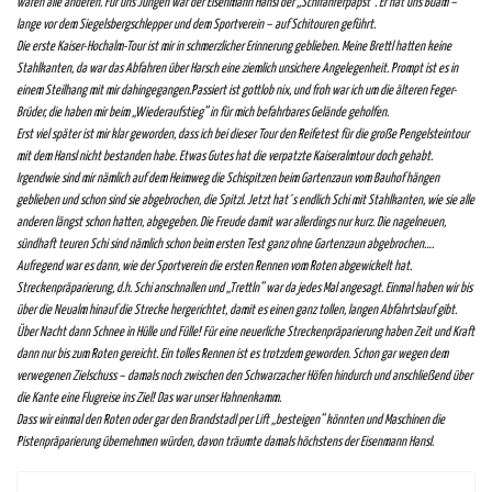
waren alle anderen.
Für uns Jungen war der Eisenmann Hansl der „Schifahrerpapst“. Er hat uns Buam –
lange vor dem Siegelsbergschlepper und dem Sportverein – auf Schitouren geführt.
Die erste Kaiser-Hochalm-Tour ist mir in schmerzlicher Erinnerung geblieben. Meine Brettl hatten keine
Stahlkanten, da war das Abfahren über Harsch eine ziemlich unsichere Angelegenheit. Prompt ist es in
einem Steilhang mit mir dahingegangen.
Passiert ist gottlob nix, und froh war ich um die älteren Feger-
Brüder, die haben mir beim „Wiederaufstieg“ in für mich befahrbares Gelände geholfen.
Erst viel später ist mir klar geworden, dass ich bei dieser Tour den Reifetest für die große Pengelsteintour
mit dem Hansl nicht bestanden habe.
Etwas Gutes hat die verpatzte Kaiseralmtour doch gehabt.
Irgendwie sind mir nämlich auf dem Heimweg die Schispitzen beim Gartenzaun vom Bauhof hängen
geblieben und schon sind sie abgebrochen, die Spitzl. Jetzt hat´s endlich Schi mit Stahlkanten, wie sie alle
anderen längst schon hatten, abgegeben. Die Freude damit war allerdings nur kurz. Die nagelneuen,
sündhaft teuren Schi sind nämlich schon beim ersten Test ganz ohne Gartenzaun abgebrochen….
Aufregend war es dann, wie der Sportverein die ersten Rennen vom Roten abgewickelt hat.
Streckenpräparierung, d.h. Schi anschnallen und „Trettln“ war
da jedes Mal angesagt. Einmal haben wir bis
über die Neualm hinauf die Strecke hergerichtet, damit es einen ganz tollen, langen Abfahrtslauf gibt.
Über Nacht dann Schnee in Hülle und Fülle! Für eine neuerliche Streckenpräparierung haben Zeit und Kraft
dann nur bis zum Roten gereicht. Ein tolles Rennen ist es trotzdem geworden. Schon gar wegen dem
verwegenen Zielschuss – damals noch zwischen den Schwarzacher Höfen hindurch und anschließend über
die Kante eine Flugreise ins Ziel! Das war unser Hahnenkamm.
Dass wir einmal den Roten oder gar den Brandstadl per Lift „besteigen“ könnten und Maschinen die
Pistenpräparierung übernehmen würden, davon träumte damals höchstens der Eisenmann Hansl.