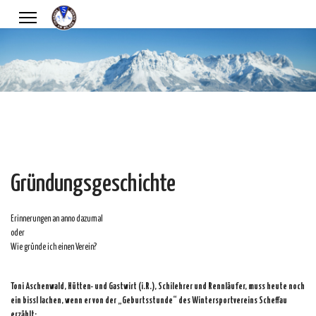
Gründungsgeschichte
Erinnerungen an anno dazumal
oder
Wie gründe ich einen Verein?
Toni Aschenwald, Hütten- und Gastwirt (i.R.), Schilehrer und Rennläufer, muss heute noch
ein bissl lachen, wenn er von der „Geburtsstunde“ des Wintersportvereins Scheffau
erzählt: