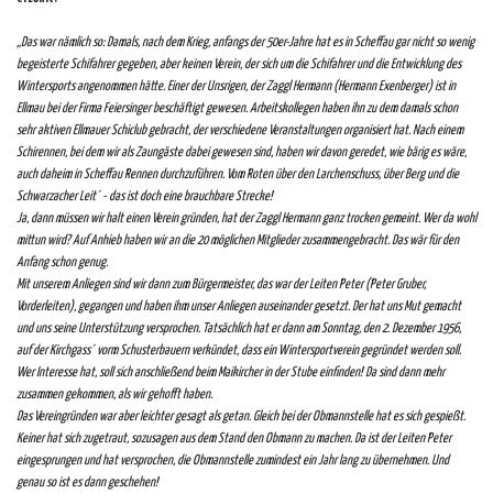
„Das war nämlich so: Damals, nach dem Krieg, anfangs der 50er-Jahre hat es in Scheffau gar nicht so wenig
begeisterte Schifahrer gegeben, aber keinen Verein, der sich um die Schifahrer und die Entwicklung des
Wintersports angenommen hätte. Einer der Unsrigen, der Zaggl Hermann (Hermann Exenberger) ist in
Ellmau bei der Firma Feiersinger beschäftigt gewesen. Arbeitskollegen haben ihn zu dem damals schon
sehr aktiven Ellmauer Schiclub gebracht, der verschiedene Veranstaltungen organisiert hat. Nach einem
Schirennen, bei dem wir als Zaungäste dabei gewesen sind, haben wir davon geredet, wie bärig es wäre,
auch daheim in Scheffau Rennen durchzuführen. Vom Roten über den Larchenschuss, über Berg und die
Schwarzacher Leit´ - das ist doch eine brauchbare Strecke!
Ja, dann müssen wir halt einen Verein gründen, hat der Zaggl Hermann ganz trocken gemeint. Wer da wohl
mittun wird? Auf Anhieb haben wir an die 20 möglichen Mitglieder zusammengebracht. Das wär für den
Anfang schon genug.
Mit unserem Anliegen sind wir dann zum Bürgermeister, das war der Leiten Peter (Peter Gruber,
Vorderleiten), gegangen und haben ihm unser Anliegen auseinander gesetzt. Der hat uns Mut gemacht
und uns seine Unterstützung versprochen. Tatsächlich hat er dann am Sonntag, den 2. Dezember 1956,
auf der Kirchgass´ vorm Schusterbauern verkündet, dass ein Wintersportverein gegründet werden soll.
Wer Interesse hat, soll sich anschließend beim Maikircher in der Stube einfinden!
Da sind dann mehr
zusammen gekommen, als wir gehofft haben.
Das Vereingründen war aber leichter gesagt als getan. Gleich bei der Obmannstelle hat es sich gespießt.
Keiner hat sich zugetraut, sozusagen aus dem Stand den Obmann zu machen. Da ist der Leiten Peter
eingesprungen und hat versprochen, die Obmannstelle zumindest ein Jahr lang zu übernehmen. Und
genau so ist es dann geschehen!